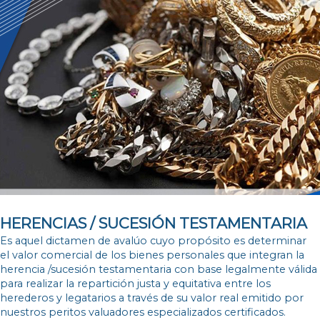
HERENCIAS / SUCESIÓN TESTAMENTARIA
Es aquel dictamen de avalúo cuyo propósito es determinar
el valor comercial de los bienes personales que integran la
herencia /sucesión testamentaria con base legalmente válida
para realizar la repartición justa y equitativa entre los
herederos y legatarios a través de su valor real emitido por
nuestros peritos valuadores especializados certificados.