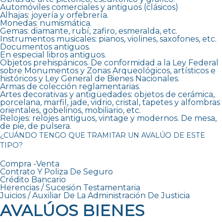
Automóviles comerciales y antiguos (clásicos)
Alhajas: joyería y orfebrería.
Monedas: numismática.
Gemas: diamante, rubí, zafiro, esmeralda, etc.
Instrumentos musicales: pianos, violines, saxofones, etc.
Documentos antiguos.
En especial libros antiguos.
Objetos prehispánicos. De conformidad a la Ley Federal
sobre Monumentos y Zonas Arqueológicos, artísticos e
históricos y Ley General de Bienes Nacionales.
Armas de colección reglamentarias.
Artes decorativas y antigüedades: objetos de cerámica,
porcelana, marfil, jade, vidrio, cristal, tapetes y alfombras
orientales, gobelinos, mobiliario, etc.
Relojes: relojes antiguos, vintage y modernos. De mesa,
de pie, de pulsera.
¿CUÁNDO TENGO QUE TRAMITAR UN AVALÚO DE ESTE
TIPO?
Compra -Venta
Contrato Y Poliza De Seguro
Crédito Bancario
Herencias / Sucesión Testamentaria
Juicios / Auxiliar De La Administración De Justicia
AVALÚOS BIENES